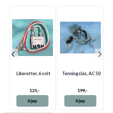
litt
Likeretter, 6 volt
Tenningslås, AC 50
S
125,-
199,-
Kjøp
Kjøp