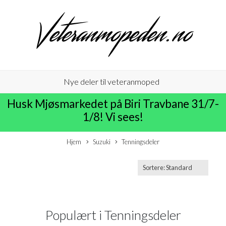
Nye deler til veteranmoped
Husk Mjøsmarkedet på Biri Travbane 31/7-
1/8! Vi sees!
Hjem
Suzuki
Tenningsdeler
Populært i
Tenningsdeler