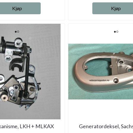
Kjøp
Kjøp
anisme, LKH + MLKAX
Generatordeksel, Sachs 3