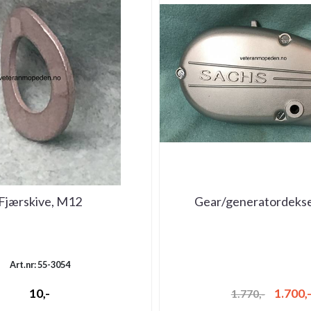
Fjærskive, M12
Gear/generatordeks
Art.nr: 55-3054
10,-
1.700,
1.770,-