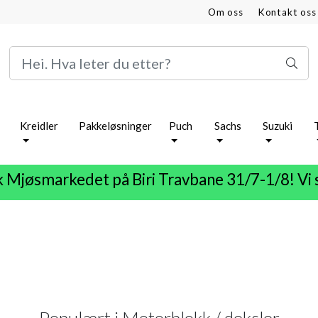
Om oss
Kontakt oss
Kreidler
Pakkeløsninger
Puch
Sachs
Suzuki
 Mjøsmarkedet på Biri Travbane 31/7-1/8! Vi 
Populært i
Motorblokk / deksler