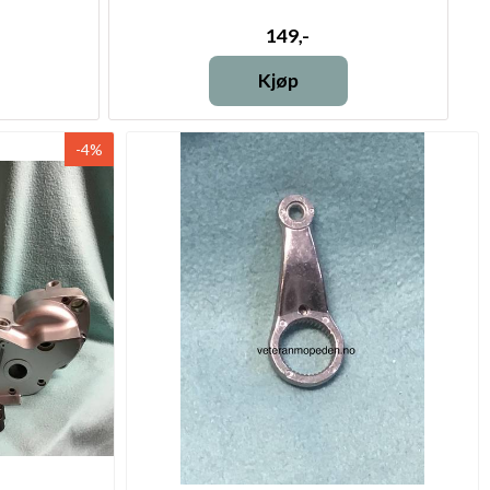
149,-
Kjøp
-4%