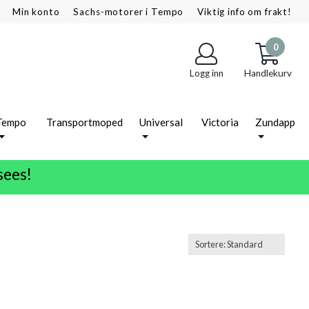
Min konto
Sachs-motorer i Tempo
Viktig info om frakt!
0
Logg inn
Handlekurv
Tempo
Transportmoped
Universal
Victoria
Zundapp
sees!