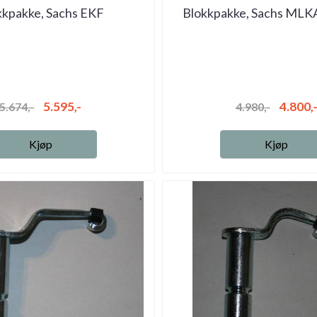
kkpakke, Sachs EKF
Blokkpakke, Sachs MLKA
5.595,-
4.800,
5.674,-
4.980,-
Kjøp
Kjøp