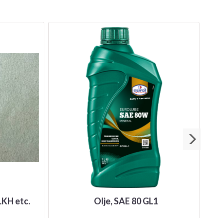
LKH etc.
Olje, SAE 80 GL1