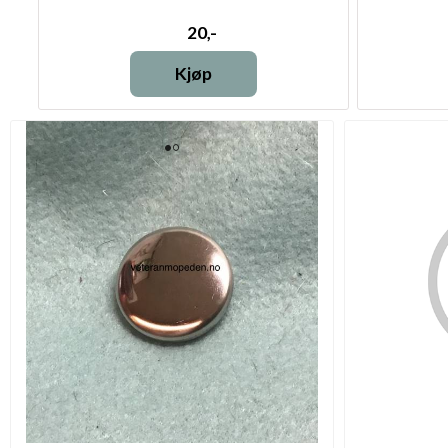
20,-
Kjøp