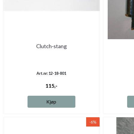
Clutch-stang
Art.nr: 12-18-801
115,-
Kjøp
-6%