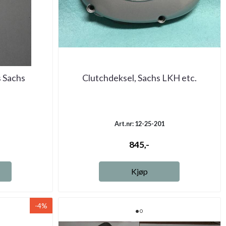
s Sachs
Clutchdeksel, Sachs LKH etc.
Art.nr: 12-25-201
845,-
Kjøp
-4%