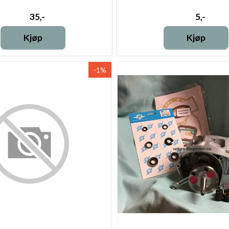
35,-
5,-
Kjøp
Kjøp
-1%