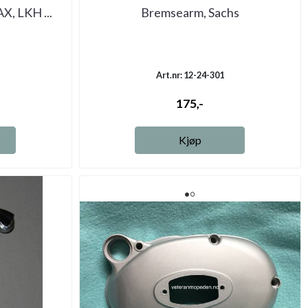
X, LKH ...
Bremsearm, Sachs
Art.nr: 12-24-301
-
175,-
Kjøp