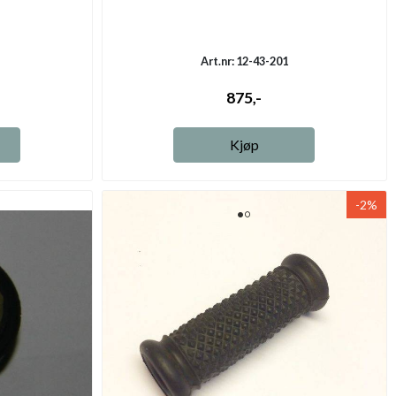
Art.nr: 12-43-201
875,-
Kjøp
-2%