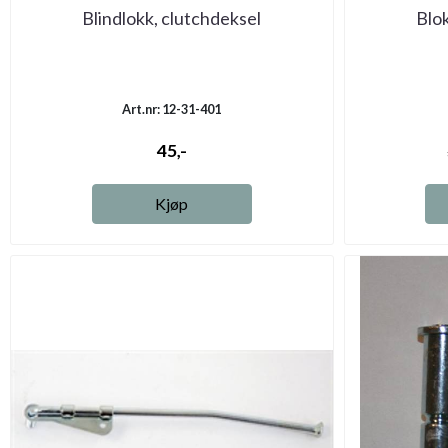
Blindlokk, clutchdeksel
Blo
Art.nr: 12-31-401
45,-
Kjøp