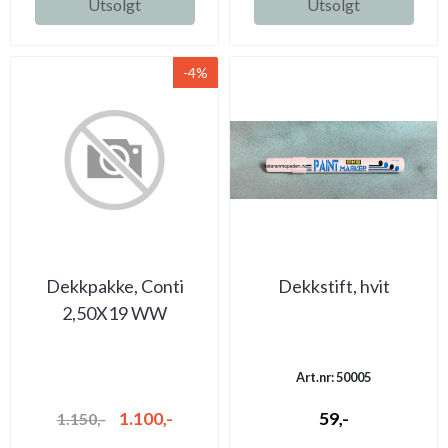
Utsolgt
Utsolgt
-4%
Dekkpakke, Conti
Dekkstift, hvit
2,50X19 WW
Art.nr: 50005
1.100,-
59,-
1.150,-