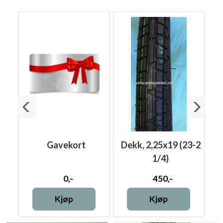
e
Gavekort
Dekk, 2,25x19 (23-2
D
1/4)
0,-
450,-
Kjøp
Kjøp