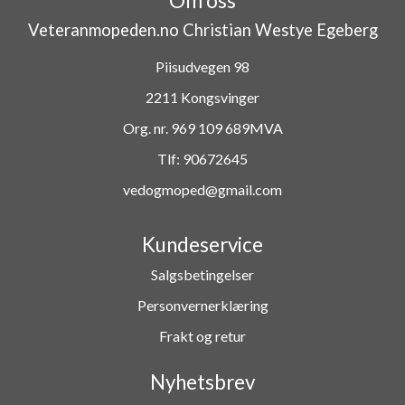
Om oss
Veteranmopeden.no Christian Westye Egeberg
Piisudvegen 98
2211 Kongsvinger
Org. nr. 969 109 689MVA
Tlf:
90672645
vedogmoped@gmail.com
Kundeservice
Salgsbetingelser
Personvernerklæring
Frakt og retur
Nyhetsbrev