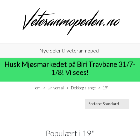
Nye deler til veteranmoped
Husk Mjøsmarkedet på Biri Travbane 31/7-
1/8! Vi sees!
Hjem
Universal
Dekk og slange
19"
Populært i
19"