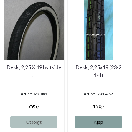
Dekk, 2,25 X 19 hvitside
Dekk, 2,25x19 (23-2
...
1/4)
Art.nr: 0231081
Art.nr: 17-804-52
795,-
450,-
Utsolgt
Kjøp