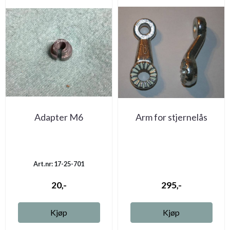
Adapter M6
Arm for stjernelås
Art.nr: 17-25-701
20,-
295,-
Kjøp
Kjøp