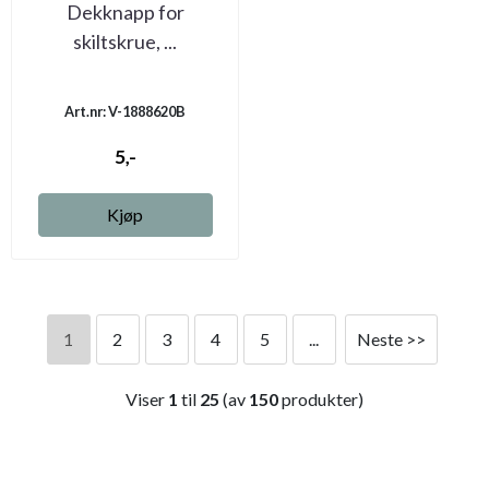
Dekknapp for
skiltskrue, ...
Art.nr: V-1888620B
5,-
Kjøp
1
2
3
4
5
...
Neste >>
Viser
1
til
25
(av
150
produkter)