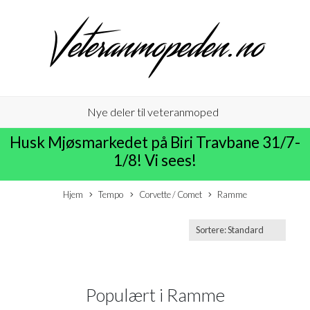
Nye deler til veteranmoped
Husk Mjøsmarkedet på Biri Travbane 31/7-
1/8! Vi sees!
Hjem
Tempo
Corvette / Comet
Ramme
Populært i
Ramme