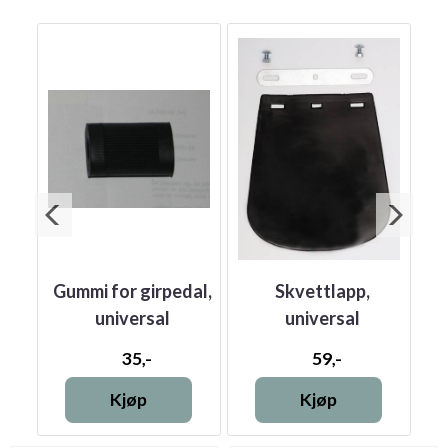
ped
Gummi for girpedal,
Skvettlapp,
universal
universal
35,-
59,-
Kjøp
Kjøp