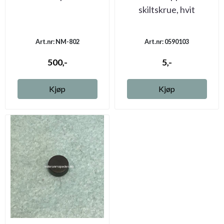
skiltskrue, hvit
Art.nr: NM-802
Art.nr: 0590103
500,-
5,-
Kjøp
Kjøp