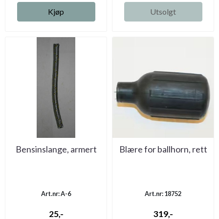
Kjøp
Utsolgt
Bensinslange, armert
Blære for ballhorn, rett
Art.nr: A-6
Art.nr: 18752
25,-
319,-