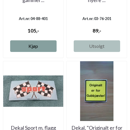
Art.nr: 04-88-401
Art.nr: 03-76-201
105,-
89,-
Kjøp
Utsolgt
Dekal Sport m. flagg
Dekal, "Originalt er for