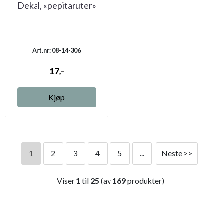
Dekal, «pepitaruter»
Art.nr: 08-14-306
17,-
Kjøp
1
2
3
4
5
...
Neste >>
Viser
1
til
25
(av
169
produkter)