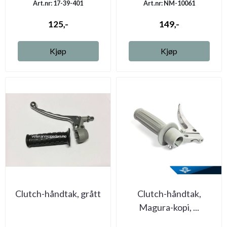
Art.nr: 17-39-401
Art.nr: NM-10061
125,-
149,-
Kjøp
Kjøp
Clutch-håndtak, grått
Clutch-håndtak,
Magura-kopi, ...