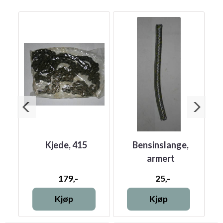
ped
Kjede, 415
Bensinslange,
S
armert
179,-
25,-
Kjøp
Kjøp