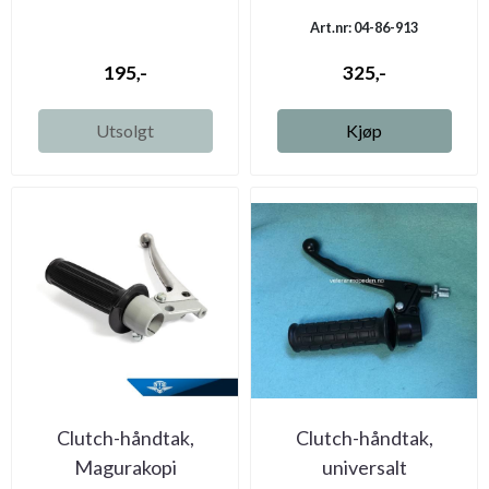
Art.nr: 04-86-913
195,-
325,-
Utsolgt
Kjøp
Clutch-håndtak,
Clutch-håndtak,
Magurakopi
universalt