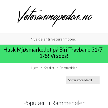
Nye deler til veteranmoped
Husk Mjøsmarkedet på Biri Travbane 31/7-
1/8! Vi sees!
Hjem
Kreidler
Rammedeler
Populært i
Rammedeler