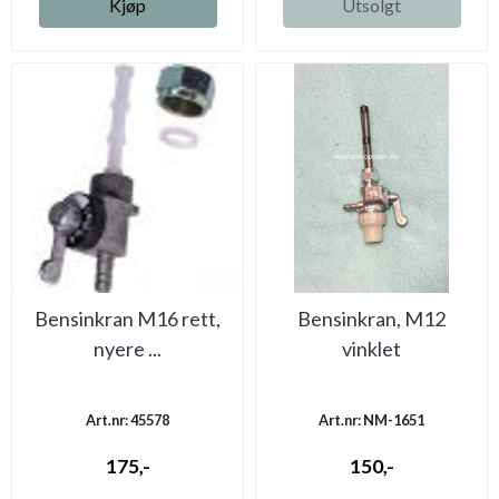
Kjøp
Utsolgt
Bensinkran M16 rett,
Bensinkran, M12
nyere ...
vinklet
Art.nr: 45578
Art.nr: NM-1651
175,-
150,-