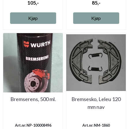
105,-
85,-
Kjøp
Kjøp
Bremserens, 500 ml.
Bremsesko, Leleu 120
mm nav
Art.nr: NP-100008496
Art.nr: NM-1860