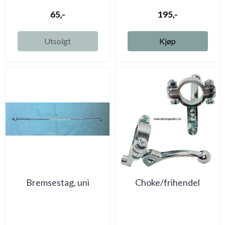
65,-
195,-
Utsolgt
Kjøp
Bremsestag, uni
Choke/frihendel