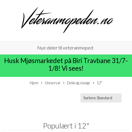
Nye deler til veteranmoped
Husk Mjøsmarkedet på Biri Travbane 31/7-
1/8! Vi sees!
Hjem
Universal
Dekk og slange
12"
Populært i
12"