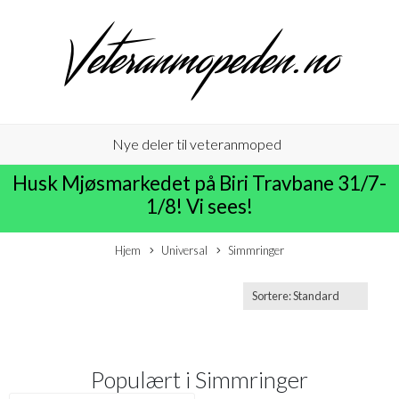
Nye deler til veteranmoped
Husk Mjøsmarkedet på Biri Travbane 31/7-
1/8! Vi sees!
Hjem
Universal
Simmringer
Populært i
Simmringer