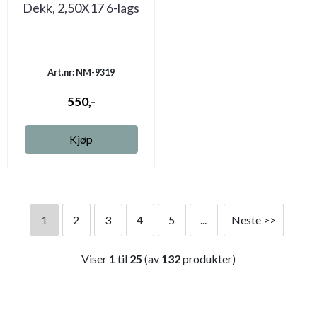
Dekk, 2,50X17 6-lags
Art.nr: NM-9319
550,-
Kjøp
1
2
3
4
5
...
Neste >>
Viser
1
til
25
(av
132
produkter)