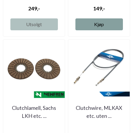
249,-
149,-
Utsolgt
Kjøp
Clutchlamell, Sachs
Clutchwire, MLKAX
LKH etc. ...
etc. uten ...