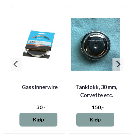
ass
Gass innerwire
Tanklokk, 30 mm,
B
Corvette etc.
30,-
150,-
Kjøp
Kjøp