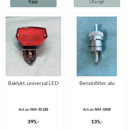
Kjøp
Utsolgt
Baklykt, universal LED
Bensinfilter, alu
Art.nr: NM-45188
Art.nr: NM-3808
395,-
135,-