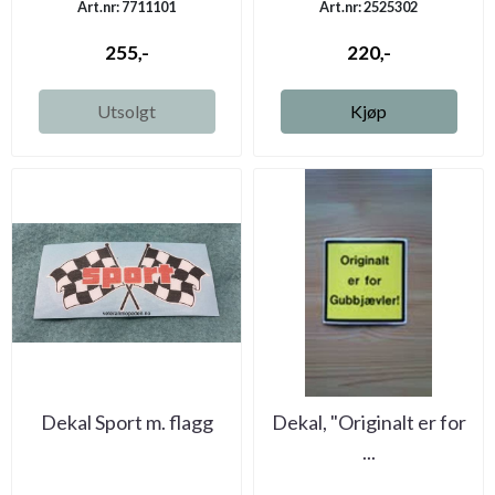
Art.nr: 7711101
Art.nr: 2525302
255,-
220,-
Utsolgt
Kjøp
Dekal Sport m. flagg
Dekal, "Originalt er for
...