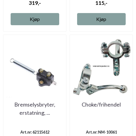
319,-
115,-
Kjøp
Kjøp
Bremselysbryter,
Choke/frihendel
erstatning, ...
Art.nr: 62115612
Art.nr: NM-10061