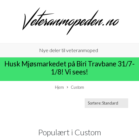
Nye deler til veteranmoped
Husk Mjøsmarkedet på Biri Travbane 31/7-
1/8! Vi sees!
Hjem
Custom
Populært i
Custom