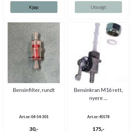
Kjøp
Utsolgt
Bensinfilter, rundt
Bensinkran M16 rett,
nyere ...
Art.nr: 04-54-301
Art.nr: 45578
30,-
175,-